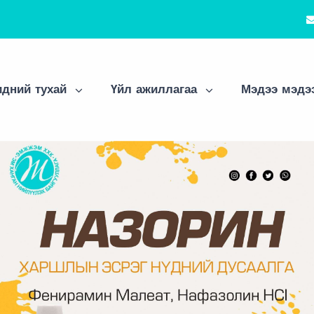
дний тухай
Үйл ажиллагаа
Мэдээ мэдэ