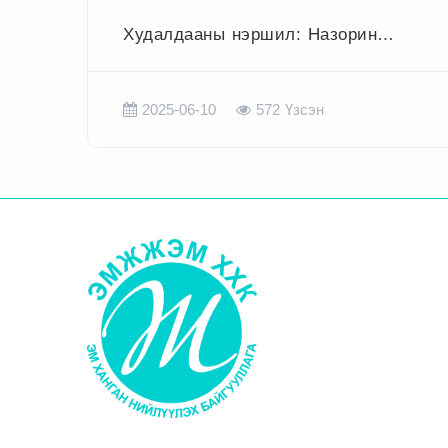
Худалдааны нэршил: Назорин
нүдний дусаалга 3мг+0.25мг/15мл
Найрлага: Мл бүрд: Идэвхтэй:
2025-06-10
572
Үзсэн
Фенирамин Малеат
...............................3мг Нафазолин
Гидрохлорид .....................0.25мг
Нөөшлөгч: Бензалконы
Хлорид .................................0.1мг