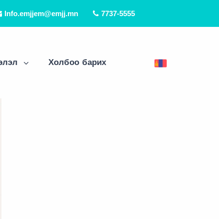
Info.emjjem@emjj.mn
7737-5555
элэл
Холбоо барих