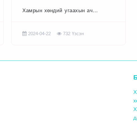
ХОЛБОГДОЛ
Хамрын хөндий угаахын ач
холбогдол
2024-04-22
732
Үзсэн
Х
х
Х
д