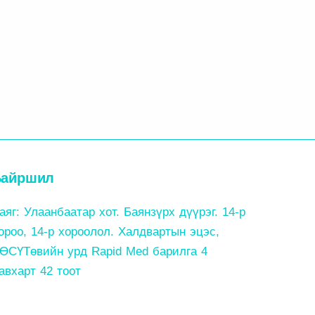
Байршил
аяг: Улаанбаатар хот. Баянзүрх дүүрэг. 14-р
ороо, 14-р хороолол. Халдвартын эцэс,
ӨСҮТөвийн урд Rapid Med барилга 4
авхарт 42 тоот