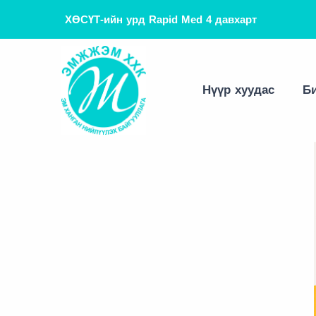
ХӨСҮТ-ийн урд Rapid Med 4 давхарт
Танилцуулга
Эм эмнэлгийн хэрэгсэл
Зөвлөгөө
Хамтын ажиллагаа
Вакцин оношлуур
Мэдээ
Нүүр хуудас
Би
Тоног төхөөрөмж